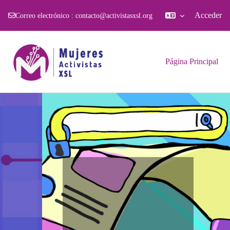
Acceder
Correo electrónico :
contacto@activistasxsl.org
Salta al contenido principal
Página Principal